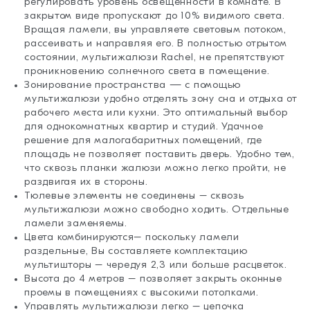
регулировать уровень освещенности в комнате. В
закрытом виде пропускают до 10% видимого света.
Вращая ламели, вы управляете световым потоком,
рассеивать и направляя его. В полностью отрытом
состоянии, мультижалюзи Rachel, не препятствуют
проникновению солнечного света в помещение.
Зонирование пространства — с помощью
мультижалюзи удобно отделять зону сна и отдыха от
рабочего места или кухни. Это оптимальный выбор
для однокомнатных квартир и студий. Удачное
решение для малогабаритных помещений, где
площадь не позволяет поставить дверь. Удобно тем,
что сквозь планки жалюзи можно легко пройти, не
раздвигая их в стороны.
Тюлевые элементы не соединены – сквозь
мультижалюзи можно свободно ходить. Отдельные
ламели заменяемы.
Цвета комбинируются– поскольку ламели
раздельные, Вы составляете комплектацию
мультишторы – чередуя 2,3 или больше расцветок.
Высота до 4 метров – позволяет закрыть оконные
проемы в помещениях с высокими потолками.
Управлять мультижалюзи легко – цепочка