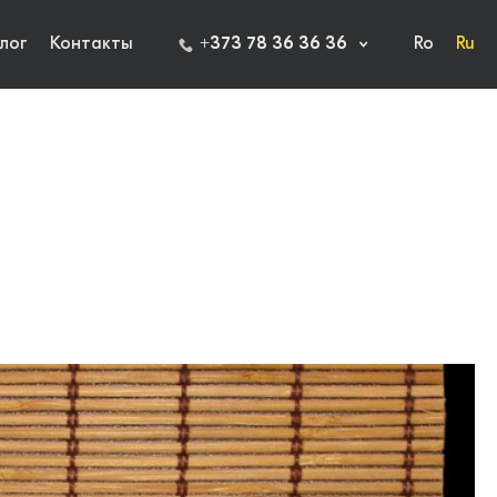
лог
Контакты
+373 78 36 36 36
Ro
Ru