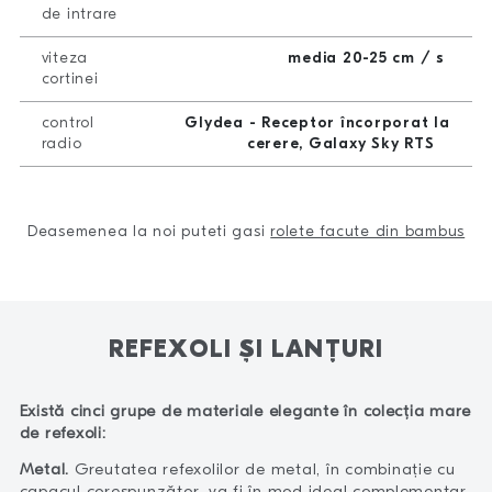
de intrare
viteza
media 20-25 cm / s
cortinei
control
Glydea - Receptor încorporat la
radio
cerere, Galaxy Sky RTS
Deasemenea la noi puteti gasi
rolete facute din bambus
REFEXOLI ȘI LANȚURI
Există cinci grupe de materiale elegante în colecția mare
de refexoli:
Metal.
Greutatea refexolilor de metal, în combinație cu