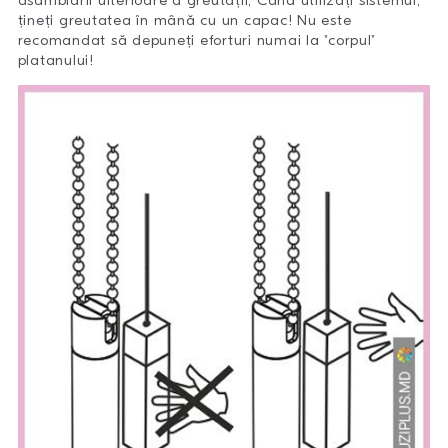
asamblării ulterioare a greutății; Când utilizați sistemul,
țineți greutatea în mână cu un capac! Nu este
recomandat să depuneți eforturi numai la "corpul"
platanului!