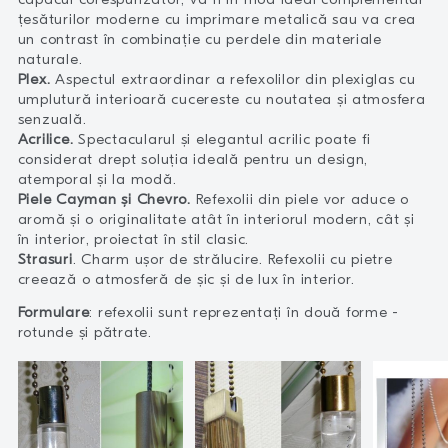
capacul corespunzător, va fi în mod ideal complementar
țesăturilor moderne cu imprimare metalică sau va crea
un contrast în combinație cu perdele din materiale
naturale.
Plex.
Aspectul extraordinar a refexolilor din plexiglas cu
umplutură interioară cucereste cu noutatea și atmosfera
senzuală.
Acrilice.
Spectacularul și elegantul acrilic poate fi
considerat drept soluția ideală pentru un design,
atemporal și la modă.
Piele Cayman și Chevro.
Refexolii din piele vor aduce o
aromă și o originalitate atât în ​​interiorul modern, cât și
în interior, proiectat în stil clasic.
Strasuri
. Charm ușor de strălucire. Refexolii cu pietre
creează o atmosferă de șic și de lux în interior.
Formulare
: refexolii sunt reprezentați în două forme -
rotunde și pătrate.